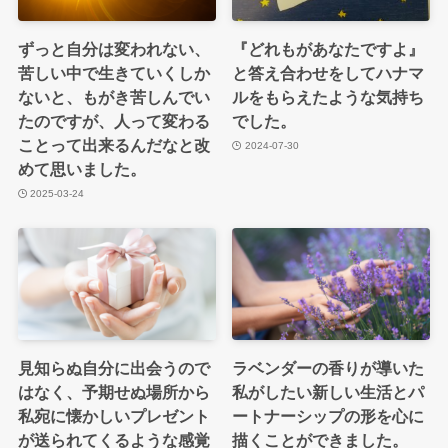
ずっと自分は変われない、
『どれもがあなたですよ』
苦しい中で生きていくしか
と答え合わせをしてハナマ
ないと、もがき苦しんでい
ルをもらえたような気持ち
たのですが、人って変わる
でした。
ことって出来るんだなと改
2024-07-30
めて思いました。
2025-03-24
見知らぬ自分に出会うので
ラベンダーの香りが導いた
はなく、予期せぬ場所から
私がしたい新しい生活とパ
私宛に懐かしいプレゼント
ートナーシップの形を心に
が送られてくるような感覚
描くことができました。