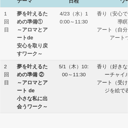
テーマ
日程
ワ
1
夢を叶えるた
4/23（水）1
香り（安心で
回
めの準備①
0:00～11:30
導瞑
目
～アロマとア
アート（自分
ートde
アート
安心を取り戻
すワーク～
2
夢を叶えるた
5/1（木）10:
香り（好きな
回
めの準備 ②
00～11:30
ーチャイ
目
～アロマとア
アート（受け
ート de
ジを絵で
小さな私に出
会うワーク～